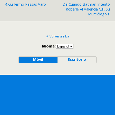
Guillermo Passas Varo
De Cuando Batman Intentó
Robarle Al Valencia C.F. Su
Murciélago
Volver arriba
Idioma:
Móvil
Escritorio