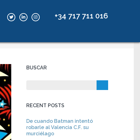
+34 717 711 016
Inicio
/
BLOG
BUSCAR
RECENT POSTS
De cuando Batman intentó
robarle al Valencia C.F. su
murciélago