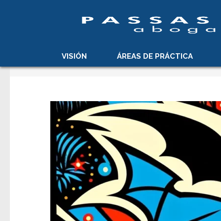
Saltar
al
BLOG
contenido
(presiona
VISIÓN
ÁREAS DE PRÁCTICA
la
tecla
Intro)