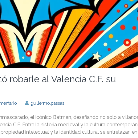
 robarle al Valencia C.F. su
en
mentario
guillermo.passas
De
cuando
mascarado, el icónico Batman, desafiando no solo a villano
Batman
intentó
encia C.F. Entre la historia medieval y la cultura contemporán
robarle
ropiedad intelectual y la identidad cultural se entrelazan en
al